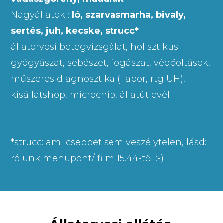
Nagyállatok :
ló, szarvasmarha, bivaly,
sertés, juh, kecske, strucc*
állatorvosi betegvizsgálat
,
holisztikus
gyógyászat
,
sebészet
,
fogászat
,
védőoltások
,
műszeres diagnosztika
( labor, rtg UH)
,
kisállatshop
,
microchip, állatútlevél
*strucc: ami cseppet sem veszélytelen, lásd:
rólunk menüpont/ film 15.44-től :-)