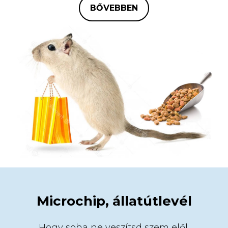
BŐVEBBEN
Microchip, állatútlevél
Hogy soha ne veszítsd szem elől.