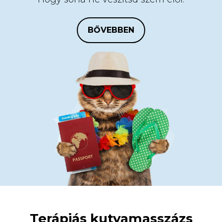
BŐVEBBEN
Terápiás kutyamasszázs