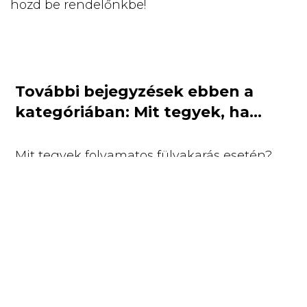
hozd be rendelőnkbe!
További bejegyzések ebben a
kategóriában: Mit tegyek, ha...
Mit tegyek folyamatos fülvakarás esetén?
Mit tegyek hányás esetén?
Mit tegyek hasmenés esetén?
Mit tegyek folyamtatos vakarózás esetén?
Mit tegyek, ha állatom érdeklődik a táp
iránt, de nem eszik?
Mit tegyek mérgezés esetén?