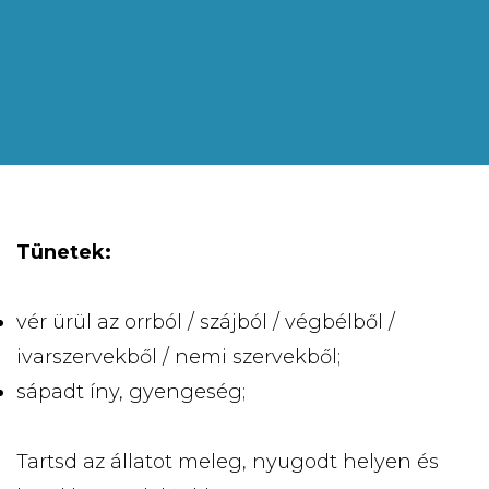
Tünetek:
vér ürül az orrból / szájból / végbélből /
ivarszervekből / nemi szervekből;
sápadt íny, gyengeség;
Tartsd az állatot meleg, nyugodt helyen és